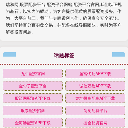
瑞和网,股票配资平台,配资平台网站,配资平台官网,我们以正规
为基石，以实力为驱动，为客户提供优质的股票配资服务。作
为十大平台前三，我们与券商紧密合作，确保资金安全流转。
我们坚持百分百实盘交易，并配备在线客服团队，实时为客户
解答投资问题。
话题标签
九牛配资官网
盈富忧配APP下载
金勺子配资平台
诚信双盈APP下载
股迈网配资APP下载
龙坤投资配资APP下载
股票配资招商
尚竞配资平台
金海港配资APP下载
掘金配资官网