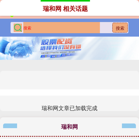
瑞和网 相关话题
搜索
瑞和网文章已加载完成
瑞和网